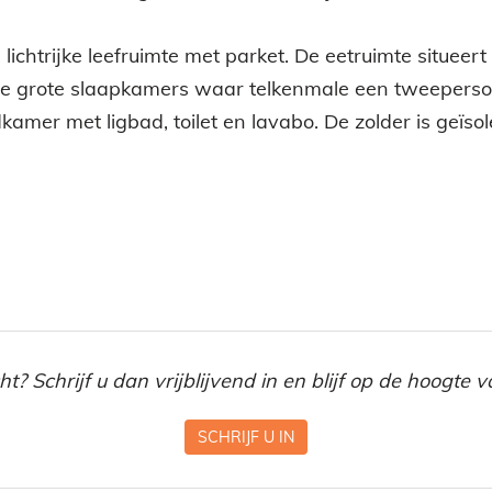
lichtrijke leefruimte met parket. De eetruimte situee
er drie grote slaapkamers waar telkenmale een tweepe
mer met ligbad, toilet en lavabo. De zolder is geïso
? Schrijf u dan vrijblijvend in en blijf op de hoogte
SCHRIJF U IN