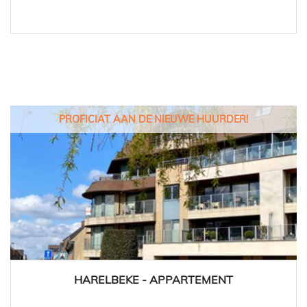
PROFICIAT AAN DE NIEUWE HUURDER!
HARELBEKE - APPARTEMENT
117 m²
2
1
Ja