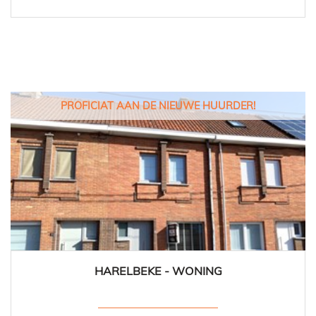
PROFICIAT AAN DE NIEUWE HUURDER!
HARELBEKE - WONING
90 m²
2
1