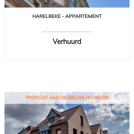
HARELBEKE - APPARTEMENT
91 m²
2
1
Ja
Verhuurd
PROFICIAT AAN DE NIEUWE HUURDER!