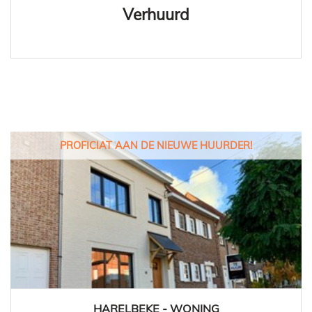
Verhuurd
PROFICIAT AAN DE NIEUWE HUURDER!
HARELBEKE - WONING
173 m²
3
1