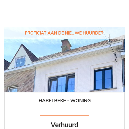
PROFICIAT AAN DE NIEUWE HUURDER!
HARELBEKE - WONING
173 m²
3
1
Verhuurd