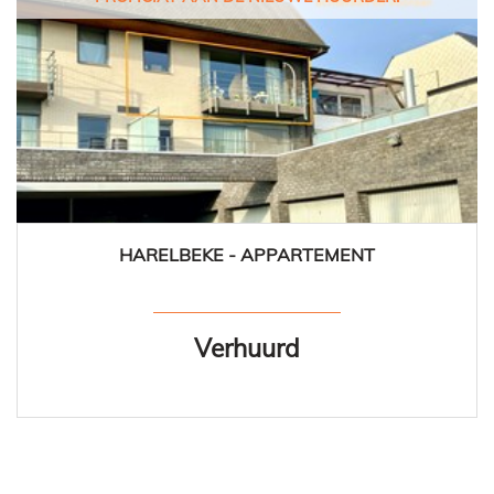
HARELBEKE - APPARTEMENT
120 m²
2
1
Ja
Verhuurd