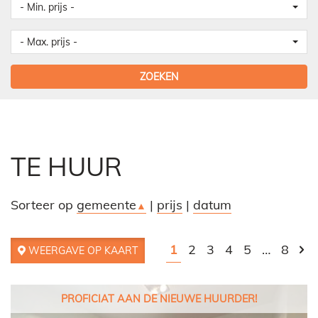
- Min. prijs -
- Max. prijs -
ZOEKEN
TE HUUR
Sorteer op
gemeente
|
prijs
|
datum
▲
1
2
3
4
5
…
8
WEERGAVE OP KAART
PROFICIAT AAN DE NIEUWE HUURDER!