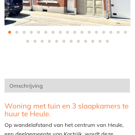
Omschrijving
Omschrijving
Woning met tuin en 3 slaapkamers te
huur te Heule.
Op wandelafstand van het centrum van Heule,
een deelgemeente van Kortrijk, wordt deze