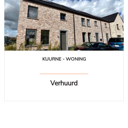
KUURNE - WONING
129 m²
3
1
Ja
Verhuurd