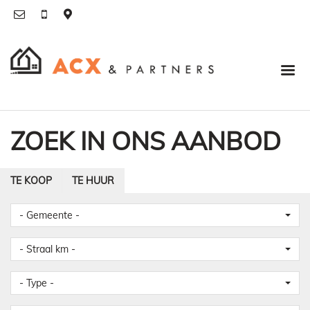
ZOEK IN ONS AANBOD
TE KOOP
TE HUUR
- Gemeente -
- Straal km -
- Type -