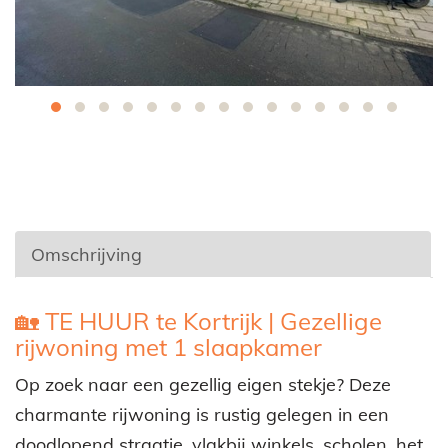
Omschrijving
Omschrijving
🏡 TE HUUR te Kortrijk | Gezellige
rijwoning met 1 slaapkamer
Op zoek naar een gezellig eigen stekje? Deze
charmante rijwoning is rustig gelegen in een
doodlopend straatje, vlakbij winkels, scholen, het