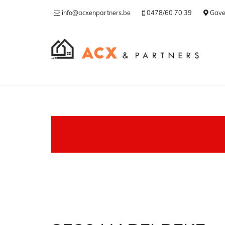
info@acxenpartners.be
0478/60 70 39
Gave