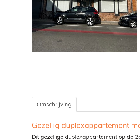
Omschrijving
Omschrijving
Gezellig duplexappartement me
Dit gezellige duplexappartement op de 2e 