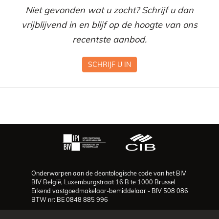
Niet gevonden wat u zocht? Schrijf u dan
vrijblijvend in en blijf op de hoogte van ons
recentste aanbod.
SCHRIJF U IN
Onderworpen aan de deontologische code van het BIV
BIV België, Luxemburgstraat 16 B te 1000 Brussel
Erkend vastgoedmakelaar-bemiddelaar - BIV 508 086
BTW nr: BE 0848 885 996