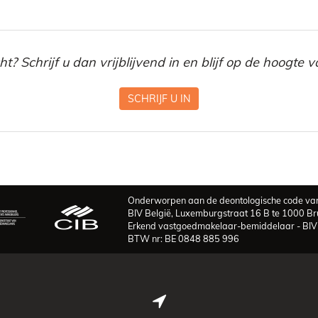
? Schrijf u dan vrijblijvend in en blijf op de hoogte
SCHRIJF U IN
Onderworpen aan de deontologische code van
BIV België, Luxemburgstraat 16 B te 1000 Br
Erkend vastgoedmakelaar-bemiddelaar - BI
BTW nr: BE 0848 885 996