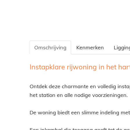
Omschrijving
Kenmerken
Liggin
Omschrijving
Instapklare rijwoning in het ha
Ontdek deze charmante en volledig insta
het station en alle nodige voorzieningen.
De woning biedt een slimme indeling met
Een inkomhal die toegang geeft tot de ge