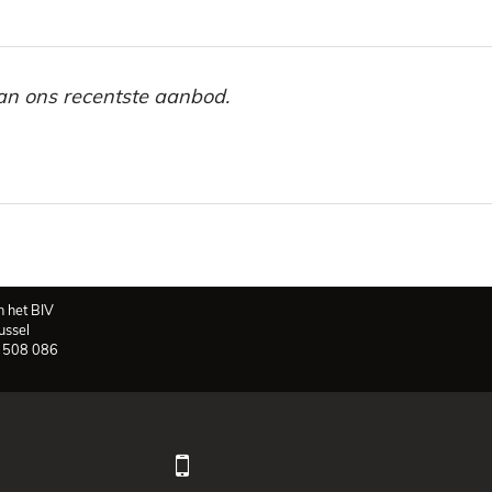
 van ons recentste aanbod.
 het BIV
ussel
V 508 086