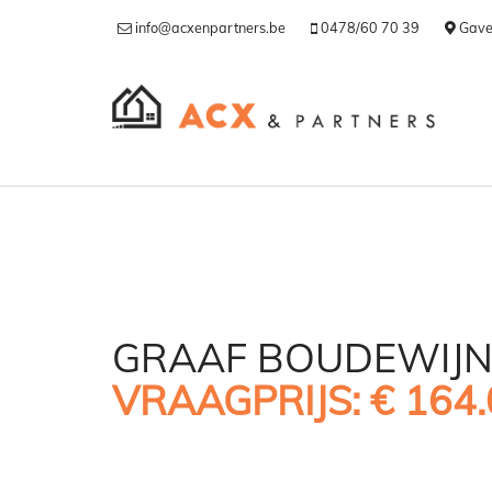
info@acxenpartners.be
0478/60 70 39
Gave
GRAAF BOUDEWIJN 
VRAAGPRIJS: € 164