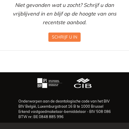
Niet gevonden wat u zocht? Schrijf u dan
vrijblijvend in en blijf op de hoogte van ons
recentste aanbod.
SCHRIJF U IN
Onderworpen aan de deontologische code van het BIV
BIV België, Luxemburgstraat 16 B te 1000 Brussel
Erkend vastgoedmakelaar-bemiddelaar - BIV 508 086
BTW nr: BE 0848 885 996