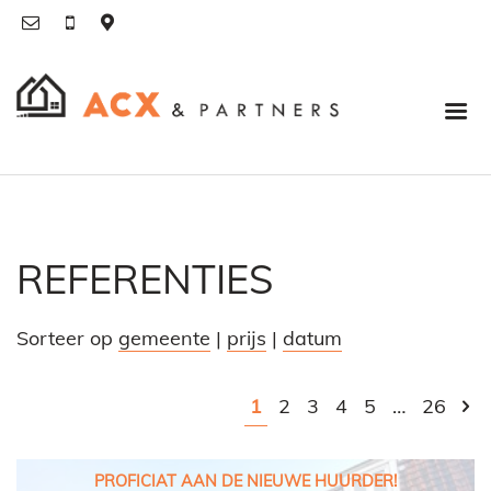
REFERENTIES
Sorteer op
gemeente
|
prijs
|
datum
1
2
3
4
5
…
26
PROFICIAT AAN DE NIEUWE HUURDER!