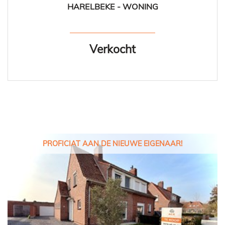
HARELBEKE - WONING
112 m²
4
Ja
Verkocht
PROFICIAT AAN DE NIEUWE EIGENAAR!