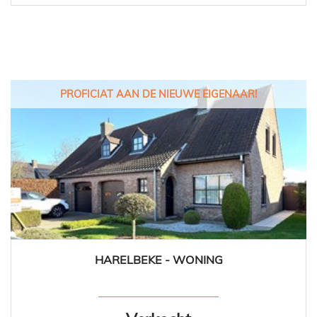
PROFICIAT AAN DE NIEUWE EIGENAAR!
HARELBEKE - WONING
115 m²
3
1
Ja