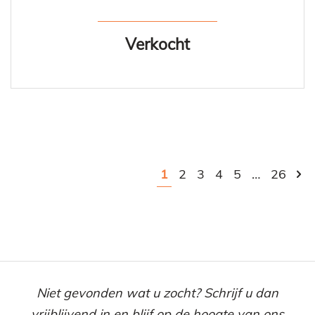
Verkocht
1
2
3
4
5
…
26
Niet gevonden wat u zocht? Schrijf u dan
vrijblijvend in en blijf op de hoogte van ons