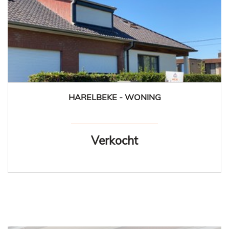
HARELBEKE - WONING
172 m²
3
1
Verkocht