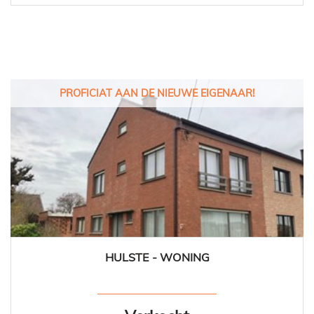
PROFICIAT AAN DE NIEUWE EIGENAAR!
HULSTE - WONING
152 m²
3
1
Ja