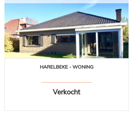
HARELBEKE - WONING
180 m²
2
1
Ja
Verkocht