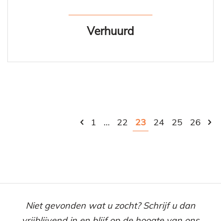
Verhuurd
1
…
22
23
24
25
26
Niet gevonden wat u zocht? Schrijf u dan
vrijblijvend in en blijf op de hoogte van ons