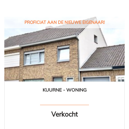
PROFICIAT AAN DE NIEUWE EIGENAAR!
KUURNE - WONING
125 m²
4
1
Ja
Verkocht