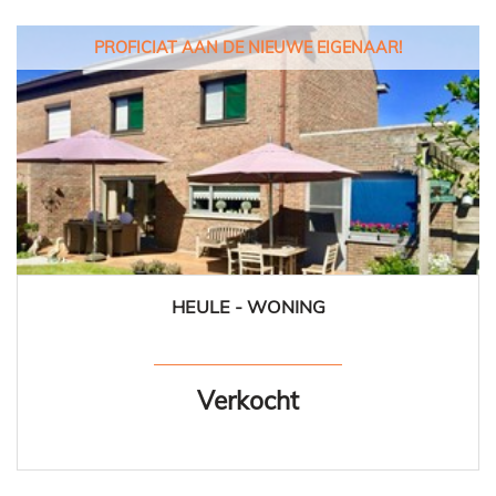
PROFICIAT AAN DE NIEUWE EIGENAAR!
HEULE - WONING
120 m²
3
1
Ja
Verkocht