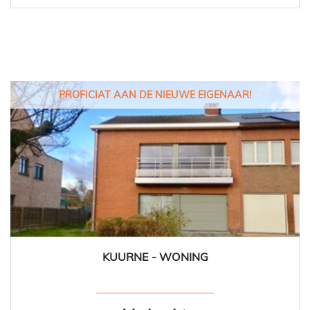
PROFICIAT AAN DE NIEUWE EIGENAAR!
KUURNE - WONING
175 m²
3
1
Ja