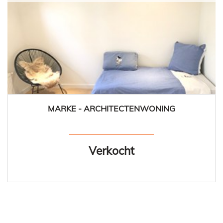
MARKE - ARCHITECTENWONING
163 m²
3
1
Ja
Verkocht