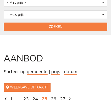
- Min. prijs -
- Max. prijs -
ZOEKEN
AANBOD
Sorteer op
gemeente
|
prijs
|
datum
WEERGAVE OP KAART
1
…
23
24
25
26
27