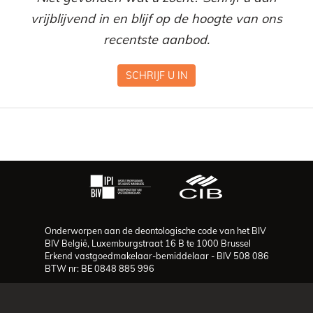
vrijblijvend in en blijf op de hoogte van ons
recentste aanbod.
SCHRIJF U IN
Onderworpen aan de deontologische code van het BIV
BIV België, Luxemburgstraat 16 B te 1000 Brussel
Erkend vastgoedmakelaar-bemiddelaar - BIV 508 086
BTW nr: BE 0848 885 996