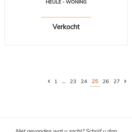
HEULE - WONING
169 m²
5
1
Ja
Verkocht
1
…
23
24
25
26
27
Niet gevonden wat u zocht? Schrijf u dan