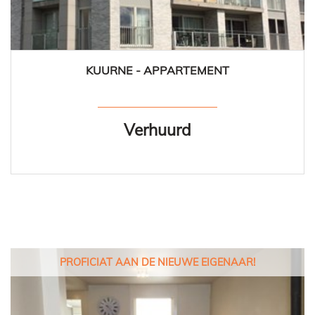
KUURNE - APPARTEMENT
80 m²
2
1
Ja
Verhuurd
PROFICIAT AAN DE NIEUWE EIGENAAR!