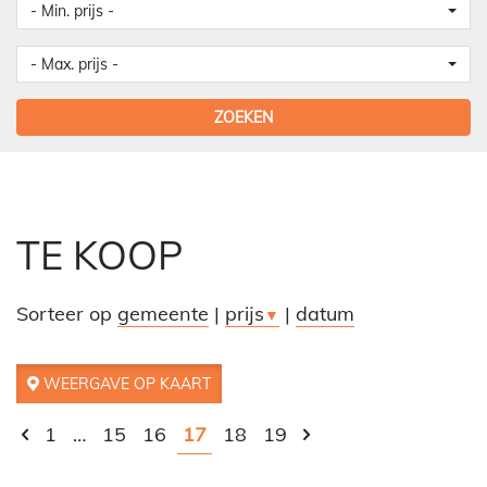
- Min. prijs -
- Max. prijs -
ZOEKEN
TE KOOP
Sorteer op
gemeente
|
prijs
|
datum
▼
WEERGAVE OP KAART
1
…
15
16
17
18
19