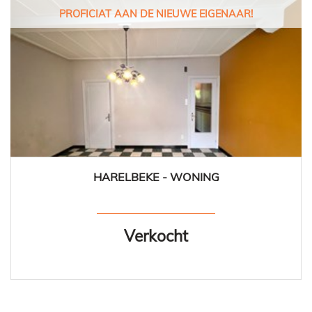
PROFICIAT AAN DE NIEUWE EIGENAAR!
HARELBEKE - WONING
155 m²
3
1
Verkocht