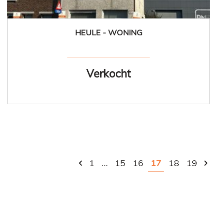
HEULE - WONING
109 m²
3
1
Verkocht
1
…
15
16
17
18
19