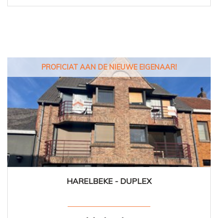
PROFICIAT AAN DE NIEUWE EIGENAAR!
HARELBEKE - DUPLEX
64 m²
2
1
Ja