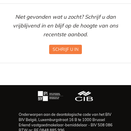
Niet gevonden wat u zocht? Schrijf u dan
vrijblijvend in en blijf op de hoogte van ons
recentste aanbod.
SCHRIJF U IN
Onderworpen aan de deontologische code van het BIV
BIV België, Luxemburgstraat 16 B te 1000 Brussel
Erkend vastgoedmakelaar-bemiddelaar - BIV 508 086
BTW nr: BE 0848 885 996