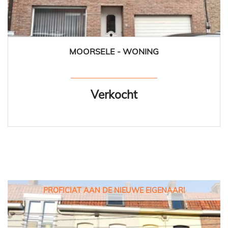
MOORSELE - WONING
86 m²
2
Ja
Verkocht
PROFICIAT AAN DE NIEUWE EIGENAAR!