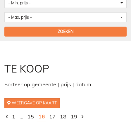
- Min. prijs -
- Max. prijs -
ZOEKEN
TE KOOP
Sorteer op
gemeente
|
prijs
|
datum
WEERGAVE OP KAART
1
…
15
16
17
18
19