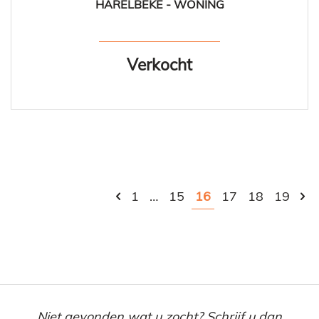
HARELBEKE - WONING
140 m²
3
1
Ja
Verkocht
1
…
15
16
17
18
19
Niet gevonden wat u zocht? Schrijf u dan