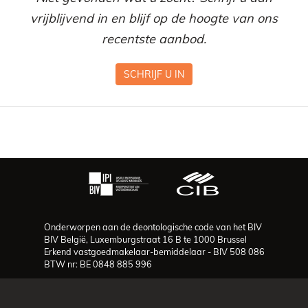
vrijblijvend in en blijf op de hoogte van ons
recentste aanbod.
SCHRIJF U IN
Onderworpen aan de deontologische code van het BIV
BIV België, Luxemburgstraat 16 B te 1000 Brussel
Erkend vastgoedmakelaar-bemiddelaar - BIV 508 086
BTW nr: BE 0848 885 996