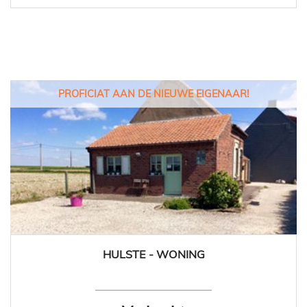
PROFICIAT AAN DE NIEUWE EIGENAAR!
HULSTE - WONING
100 m²
1
1